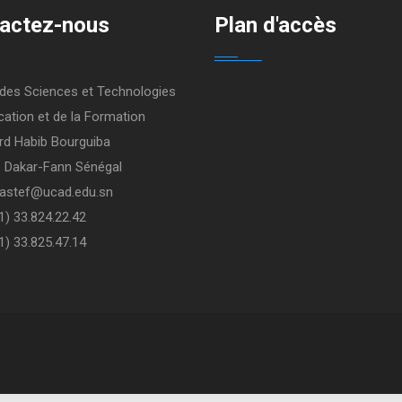
actez-nous
Plan d'accès
 des Sciences et Technologies
cation et de la Formation
rd Habib Bourguiba
 Dakar-Fann Sénégal
 fastef@ucad.edu.sn
21) 33.824.22.42
1) 33.825.47.14
D