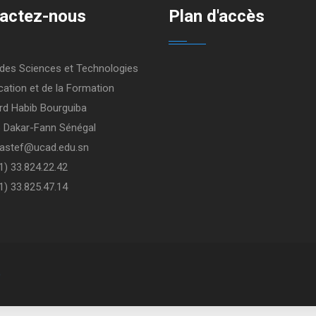
actez-nous
Plan d'accès
 des Sciences et Technologies
cation et de la Formation
rd Habib Bourguiba
 Dakar-Fann Sénégal
 fastef@ucad.edu.sn
21) 33.824.22.42
1) 33.825.47.14
D